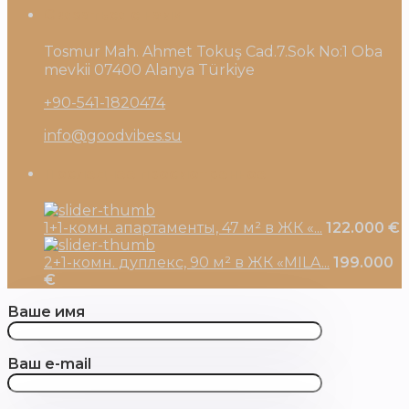
Связаться с нами
Tosmur Mah. Ahmet Tokuş Cad.7.Sok No:1 Oba
mevkii 07400 Alanya Türkiye
+90-541-1820474
info@goodvibes.su
Последнее просмотренное
1+1-комн. апартаменты, 47 м² в ЖК «...
122.000 €
2+1-комн. дуплекс, 90 м² в ЖК «MILA...
199.000
€
Ваше имя
Ваш e-mail