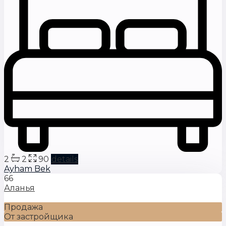
2
2
90
details
Ayham Bek
66
Аланья
Продажа
От застройщика