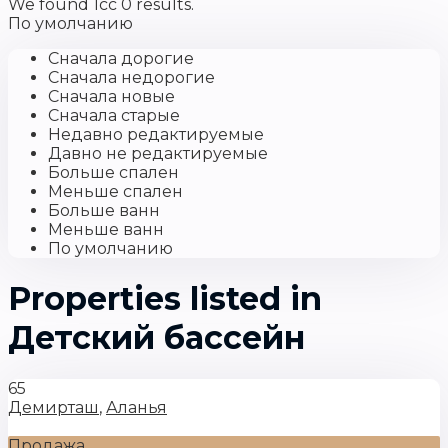
We found 1cc
0
results.
По умолчанию
Сначала дорогие
Сначала недорогие
Сначала новые
Сначала старые
Недавно редактируемые
Давно не редактируемые
Больше спален
Меньше спален
Больше ванн
Меньше ванн
По умолчанию
Properties listed in
Детский бассейн
65
Демирташ
,
Аланья
Продажа