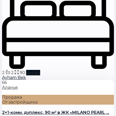
2
2
90
details
Ayham Bek
66
Аланья
Продажа
От застройщика
2+1-комн. дуплекс, 90 м² в ЖК «MILANO PEARL ...