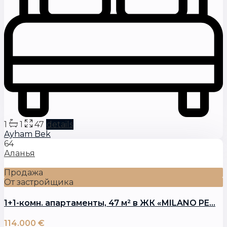
1
1
47
details
Ayham Bek
64
Аланья
Продажа
От застройщика
1+1-комн. апартаменты, 47 м² в ЖК «MILANO PE...
114.000 €